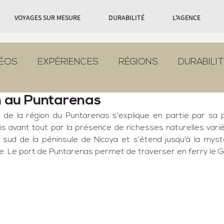
VOYAGES SUR MESURE
DURABILITÉ
L'AGENCE
DÉOS
EXPÉRIENCES
RÉGIONS
DURABILIT
 au Puntarenas
 de la région du 
Puntarenas
 s'explique en partie par sa p
s avant tout par la présence de richesses naturelles varié
 sud de la 
péninsule de Nicoya
 et s’étend jusqu'à la myst
e
. Le 
port de Puntarenas
 permet de traverser en ferry le 
G