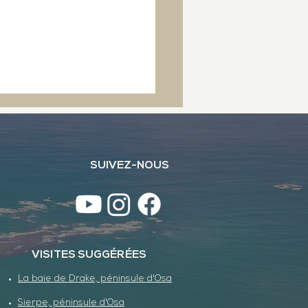
SUIVEZ-NOUS
ssage culturel dans les
ïbes
VISITES SUGGÉRÉES
La baie de Drake, péninsule d'Osa
Sierpe, péninsule d'Osa