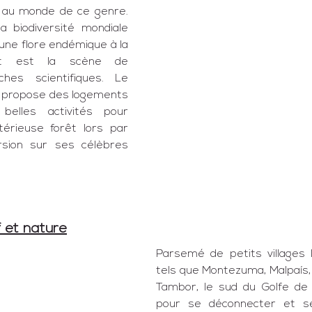
 au monde de ce genre. 
a biodiversité mondiale 
 une flore endémique
 à la 
êt est la scène de 
hes scientifiques. Le 
 propose des logements 
belles activités pour 
érieuse forêt lors par 
exemple d'une excursion sur ses célèbres 
f et nature
Parsemé de petits villages l
tels que 
Montezuma
, 
Malpaís
,
Tambor
, le sud du 
Golfe de
pour se déconnecter et se