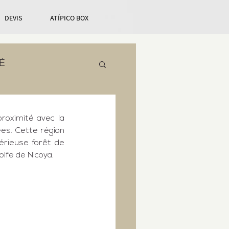
DEVIS
ATÍPICO BOX
É
roximité avec la 
es. Cette région 
érieuse 
forêt de 
olfe de Nicoya
.