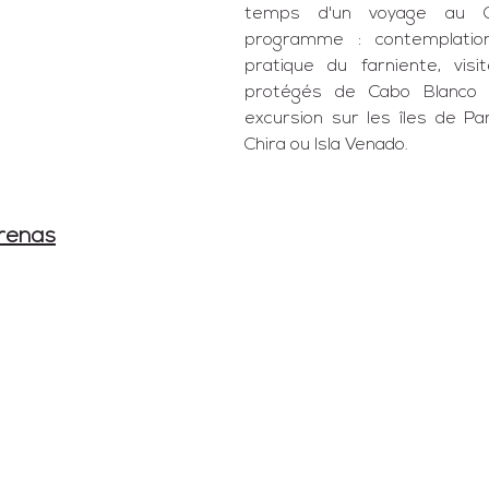
temps d'un voyage au Co
programme : contemplation
pratique du farniente, vis
protégés de 
Cabo Blanco
 
excursion sur les îles de 
Pa
Chira
 ou 
Isla Venado
.
renas