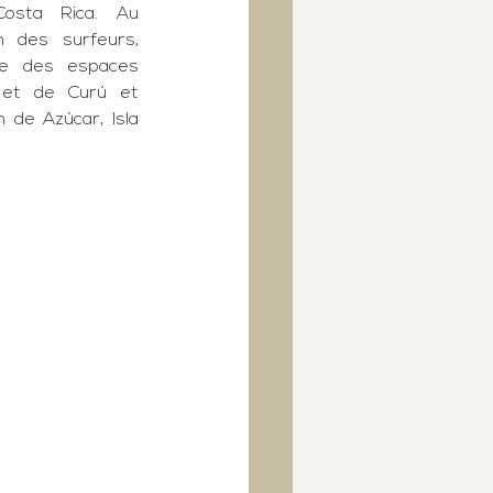
sta Rica. Au 
 des surfeurs, 
ite des espaces 
et de 
Curú
 et 
n de Azúcar
, 
Isla 