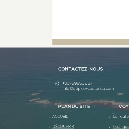
CONTACTEZ-NOUS
+33789955667
info@atipico-costarica.com
L'étincelant Pacifique Sud
PLAN DU SITE
VOY
ACCUEIL
La route
DÉCOUVRIR
Pacifique