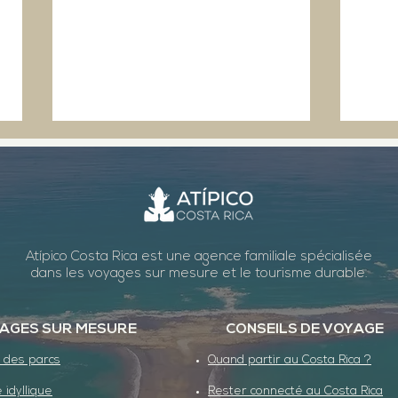
Atípico Costa Rica est une agence familiale spécialisée
dans les voyages sur mesure et le tourisme durable.
Transition dans le
Méti
Pacifique central
Cara
AGES SUR MESURE
CONSEILS DE VOYAGE
 des parcs
Quand partir au Costa Rica ?
 idyllique
Rester connecté au Costa Rica