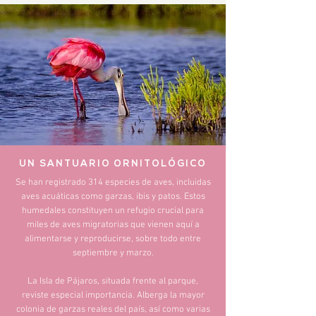
UN SANTUARIO ORNITOLÓGICO
Se han registrado 314 especies de aves, incluidas
aves acuáticas como garzas, ibis y patos. Estos
humedales constituyen un refugio crucial para
miles de aves migratorias que vienen aquí a
alimentarse y reproducirse, sobre todo entre
septiembre y marzo.
La Isla de Pájaros, situada frente al parque,
reviste especial importancia. Alberga la mayor
colonia de garzas reales del país, así como varias