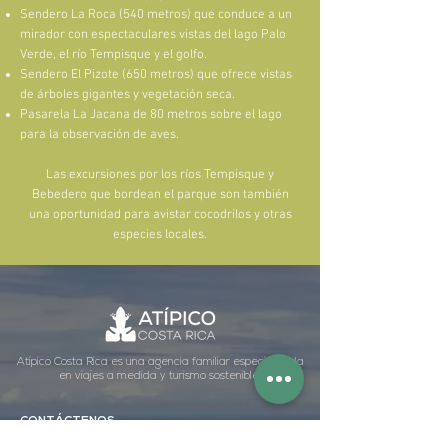
Sendero La Roca (540 metros) que conduce a un
mirador con espectaculares vistas del lago Palo
Verde, el río Tempisque y el golfo.
Sendero El Pizote (650 metros) que ofrece vistas
de árboles gigantes y vegetación seca.
Pasarela La Jacana de 80 metros sobre el lago
para la observación de aves.
Las excursiones por los ríos Tempisque y
Bebedero que bordean el parque son también
una oportunidad para avistar cocodrilos y otras
especies locales.
Atípico Costa Rica es una agencia familiar especializada
en viajes a medida y turismo sostenible.
CONTÁCTENOS