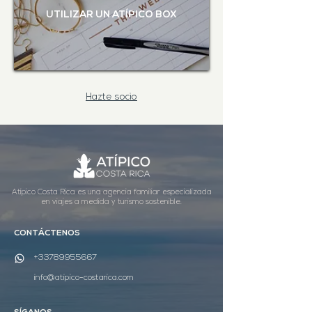
UTILIZAR UN ATÍPICO BOX
Hazte socio
Atípico Costa Rica es una agencia familiar especializada
en viajes a medida y turismo sostenible.
CONTÁCTENOS
+33789955667
info@atipico-costarica.com