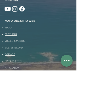
SÍGANOS
MAPA DEL SITIO WEB
INICIO
DESCUBRIR
VIAJES A MEDIDA
SOSTENIBILIDAD
AGENCIA
PRESUPUESTO
ATÍPICO BOX
VIAJES A MEDIDA
La ruta de los parques
Pacífico idílico
Gran Tour en el país del oro verde
Encuentros atípicos y Pura Vida