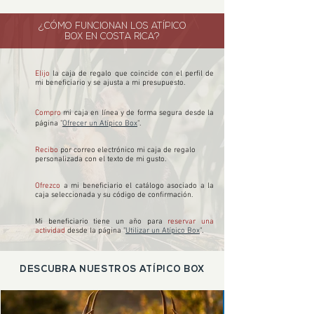
¿CÓMO FUNCIONAN LOS ATÍPICO
BOX EN COSTA RICA?
Elijo
la caja de regalo que coincide con el perfil de
mi beneficiario y se ajusta a mi presupuesto.
Compro
mi caja en línea y de forma segura desde la
página "
Ofrecer un Atípico Box
".
Recibo
por correo electrónico mi caja de regalo
personalizada con el texto de mi gusto.
Ofrezco
a mi beneficiario el catálogo asociado a la
caja seleccionada y su código de confirmación.
Mi beneficiario tiene un año para
reservar una
actividad
desde la página "
Utilizar un Atípico Box
".
DESCUBRA NUESTROS ATÍPICO BOX