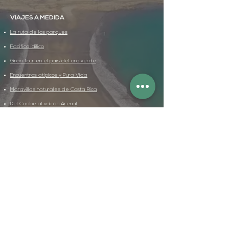
VIAJES A MEDIDA
La ruta de los parques
Pacífico idílico
Gran Tour en el país del oro verde
Encuentros atípicos y Pura Vida
Maravillas naturales de Costa Rica
Del Caribe al volcán Arenal
CONSEJOS DE VIAJE
¿Cuándo ir a Costa Rica?
Manténgase conectado
Alquilar un carro en Costa Rica
Avistamiento de ballenas
Caminatas notables en Costa Rica
Pueblos indígenas de Costa Rica