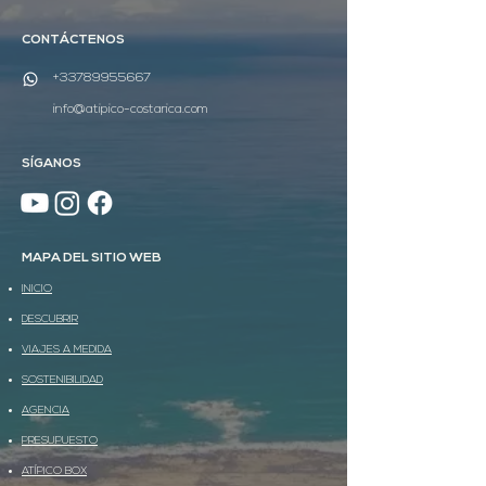
CONTÁCTENOS
+33789955667
info@atipico-costarica.com
SÍGANOS
MAPA DEL SITIO WEB
INICIO
DESCUBRIR
VIAJES A MEDIDA
SOSTENIBILIDAD
AGENCIA
PRESUPUESTO
ATÍPICO BOX