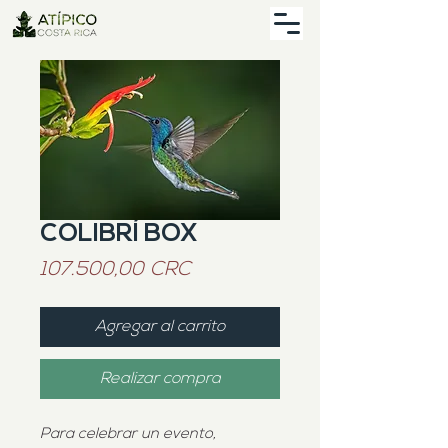
COLIBRÍ BOX
Precio
107.500,00 CRC
Agregar al carrito
Realizar compra
Para celebrar un evento,