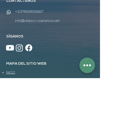
CONTÁCTENOS
+33789955667
info@atipico-costarica.com
SÍGANOS
MAPA DEL SITIO WEB
INICIO
DESCUBRIR
VIAJES A MEDIDA
SOSTENIBILIDAD
AGENCIA
PRESUPUESTO
ATÍPICO BOX