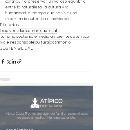
contribuir a preservar un valioso equilibrio 
entre la naturaleza, la cultura y la 
humanidad, al tiempo que se vive una 
experiencia auténtica e inolvidable.
Etiquetas:
biodiversidad
comunidad local
turismo sostenible
medio ambiente
auténtico
viaje responsable
cultura
patrimonio
SOSTENIBILIDAD
Atípico Costa Rica es una agencia familiar especializada
en viajes a medida y turismo sostenible.