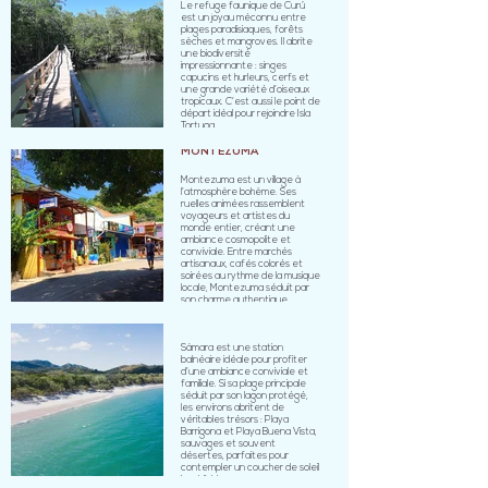
Le refuge faunique de Curú
est un joyau méconnu entre
plages paradisiaques, forêts
sèches et mangroves. Il abrite
une biodiversité
impressionnante : singes
capucins et hurleurs, cerfs et
une grande variété d’oiseaux
tropicaux. C’est aussi le point de
départ idéal pour rejoindre Isla
Tortuga.
MONTEZUMA
Montezuma est un village à
l’atmosphère bohème. Ses
ruelles animées rassemblent
voyageurs et artistes du
monde entier, créant une
ambiance cosmopolite et
conviviale. Entre marchés
artisanaux, cafés colorés et
soirées au rythme de la musique
locale, Montezuma séduit par
son charme authentique.
SÁMARA
Sámara est une station
balnéaire idéale pour profiter
d’une ambiance conviviale et
familiale. Si sa plage principale
séduit par son lagon protégé,
les environs abritent de
véritables trésors : Playa
Barrigona et Playa Buena Vista,
sauvages et souvent
désertes, parfaites pour
contempler un coucher de soleil
inoubliable.