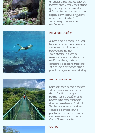
amphibiens, reptiles, oiseaux et
mammifères y trouvent refuge
grâce à la grande diversité
d’écosystèmes que compte la
région, parmi lesquels figurent
notamment des forêts
tropicales primaires et en
régénération.
ISLA DEL CAÑO
Au large de la péninsule d’Osa,
Isla del Caño est réputée pour
ses eaux cristallines et sa
biodiversité marine
exceptionnelle. Classée
réserve biologique, elle abrite
récifs coralliens, tortues,
dauphins et poissons tropicaux
et est une destination prisée
pour la plongée et le snorkeling.
MONTEVERDE
Dans le Monteverde, sentiers
et ponts suspendus au cœur
d’une forêt de nuages
permettent d’explorer une
biodiversité exceptionnelle,
dont le majestueux Quetzal.
Tyroliennes au-dessus de la
canopée et visite d’une
plantation de café complète
cette immersion au cœur du
Costa Rica authentique.
CURÚ