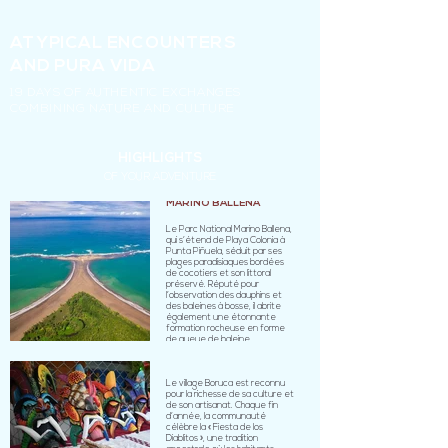
ATYPICAL ENCOUNTERS
AND PURA VIDA
19 DAYS OF AUTHENTIC EXCHANGES
COMBINING NATURE AND CULTURE
HIGHLIGHTS
OF YOUR ADVENTURE
MARINO BALLENA
Le Parc National Marino Ballena,
qui s’étend de Playa Colonia à
Punta Piñuela, séduit par ses
plages paradisiaques bordées
de cocotiers et son littoral
préservé. Réputé pour
l’observation des dauphins et
des baleines à bosse, il abrite
également une étonnante
formation rocheuse en forme
de queue de baleine.
BORUCA
Le village Boruca est reconnu
pour la richesse de sa culture et
de son artisanat. Chaque fin
d’année, la communauté
célèbre la « Fiesta de los
Diablitos », une tradition