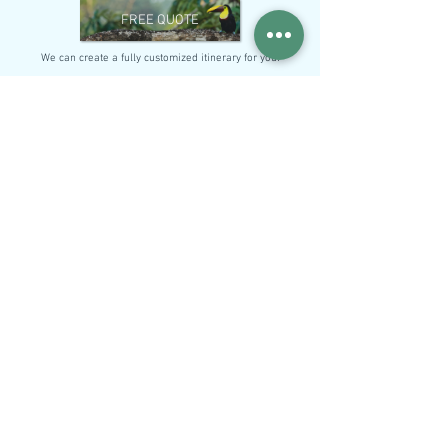
FREE QUOTE
We can create a fully customized itinerary for you!
YOU MAY ALSO BE INTERESTED IN:
From the Caribbean to the Arenal Volcano
Grand Tour of the Green Paradise
The Parks Trail
Natural Wonders of Costa Rica
Idyllic Pacific
Atípico Costa Rica is a family-run agency specializing in