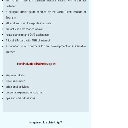
18 nights in comfort category establishments with breakfast
included
a bilingual driver guide certified by the Costa Rican Institute of
Tourism
all land and river transportation costs
the activities mentioned above
route planning and 24/7 assistance
1 local SIM card with 1GB of internet
a donation to our partners for the development of sustainable
tourism
Not included in the budget:
airplane tickets
travel insurance
additional activities
personal expenses for catering
tips and other donations
Inspired by this trip?