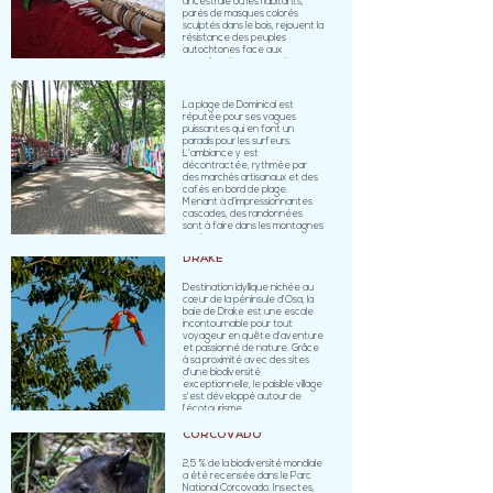
ancestrale où les habitants,
parés de masques colorés
sculptés dans le bois, rejouent la
résistance des peuples
autochtones face aux
conquistadors espagnols.
DOMINICAL
La plage de Dominical est
réputée pour ses vagues
puissantes qui en font un
paradis pour les surfeurs.
L’ambiance y est
décontractée, rythmée par
des marchés artisanaux et des
cafés en bord de plage.
Menant à d’impressionnantes
cascades, des randonnées
sont à faire dans les montagnes
environnantes.
DRAKE
Destination idyllique nichée au
cœur de la péninsule d'Osa, la
baie de Drake est une escale
incontournable pour tout
voyageur en quête d'aventure
et passionné de nature. Grâce
à sa proximité avec des sites
d'une biodiversité
exceptionnelle, le paisible village
s'est développé autour de
l'écotourisme.
CORCOVADO
2,5 % de la biodiversité mondiale
a été recensée dans le Parc
National Corcovado. Insectes,