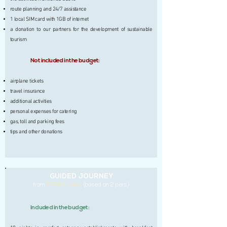
route planning and 24/7 assistance
1 local SIM card with 1GB of internet
a donation to our partners for the development of sustainable
tourism
Not included in the budget:
airplane tickets
travel insurance
additional activities
personal expenses for catering
gas, toll and parking fees
tips and other donations
GUIDED JOURNEY
from
5'899€ /pers.
(based on 2 pers.)
Included in the budget: