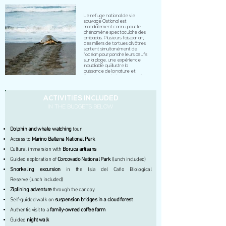
OSTIONAL
Le refuge national de vie
sauvage Ostional est
mondialement connu pour le
phénomène spectaculaire des
arribadas. Plusieurs fois par an,
des milliers de tortues olivâtres
sortent simultanément de
l’océan pour pondre leurs œufs
sur la plage, une expérience
inoubliable qui illustre la
puissance de la nature et
l’importance de la conservation.
ACTIVITIES INCLUDED
IN THE BUDGETS BELOW
Dolphin and whale watching
tour
Access to
Marino Ballena National Park
Cultural immersion with
Boruca artisans
Guided exploration of
Corcovado National Park
(lunch included)
Snorkeling excursion
in the Isla del Caño Biological
Reserve
(lunch included)
Ziplining adventure
through the canopy
Self-guided walk on
suspension bridges in a cloud forest
Authentic visit to a
family-owned coffee farm
Guided
night walk