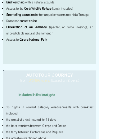
Bird watching
with a naturalist guide
Access to the
Curú Wildlife Refuge
(lunch included)
Snorkeling excursion
in the turquoise waters near Isla Tortuga
Romantic
sunset cruise
Observation of an
arribada
(spectacular turtle nesting), an
unpredictable natural phenomenon
Access to
Carara National Park
AUTOTOUR JOURNEY
from
3'049€ /pers.
(based on 2 pers.)
Included in the budget:
18 nights in comfort category establishments with breakfast
included
the rental of a 4x4 insured for 18 days
the boat transfers between Sierpe and Drake
the ferry between Puntarenas and Paquera
the activities mentioned above