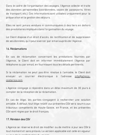
Dans le cadre de l’organisation des voyages, l’Agence collecte et traite
des données personnelles (coordonnées, copies de passeports, titres
de transport, etc.). Ces informations sont utilisées uniquement pour la
préparation et la gestion des séjours.
Elles ne sont jamais vendues ni communiquées à des tiers en dehors
des prestataires impliqués dans l’organisation du voyage.
Le Client dispose d’un droit d’accès, de rectification et de suppression
de ses données, qu’il peut exercer par email auprès de l’Agence.
16. Réclamations
​En cas de réclamation concernant les prestations fournies par
l’Agence, le Client doit en informer immédiatement l’Agence par
téléphone ou par email, en fournissant tous les détails pertinents.
Si la réclamation ne peut pas être résolue à l’amiable, le Client doit
envoyer un courrier électronique à l’adresse
info@atipico-
costarica.com
.
L’Agence s’engage à répondre dans un délai maximum de 30 jours à
compter de la réception de la réclamation.
En cas de litige, les parties s’engagent à rechercher une solution
amiable. À défaut, tout litige relatif aux présentes CGV sera soumis aux
tribunaux compétents de Haute-Savoie, en France, et les présentes
CGV sont régies par le droit français.
17. Révision des CGV
L’Agence se réserve le droit de modifier ou de mettre à jour ses CGV à
tout moment et sans préavis. La version applicable est celle en vigueur