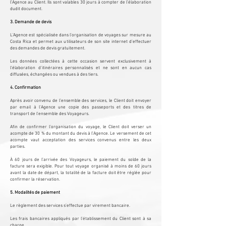
l’Agence au Client. Ils sont valables 30 jours à compter de l’élaboration
dudit document.​
3. Demande de devis
L’Agence est spécialisée dans l’organisation de voyages sur mesure au
Costa Rica et permet aux utilisateurs de son site internet d’effectuer
des demandes de devis gratuitement.
Les données collectées à cette occasion servent exclusivement à
l’élaboration d’itinéraires personnalisés et ne sont en aucun cas
diffusées, échangées ou vendues à des tiers.
4. Confirmation
Après avoir convenu de l’ensemble des services, le Client doit envoyer
par email à l’Agence une copie des passeports et des titres de
transport de l'ensemble des Voyageurs.
Afin de confirmer l’organisation du voyage, le Client doit verser un
acompte de 30 % du montant du devis à l’Agence. Le versement de cet
acompte vaut acceptation des services convenus entre les deux
parties.
À 60 jours de l’arrivée des Voyageurs, le paiement du solde de la
facture sera exigible. Pour tout voyage organisé à moins de 60 jours
avant la date de départ, la totalité de la facture doit être réglée pour
confirmer la réservation.​
5. Modalités de paiement
Le règlement des services s’effectue par virement bancaire.
​Les frais bancaires appliqués par l’établissement du Client sont à sa
charge.