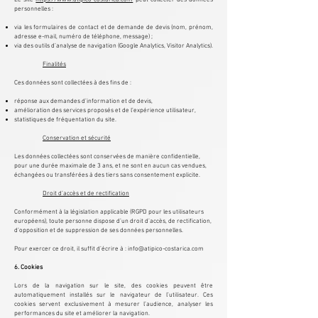
personnelles :
via les formulaires de contact et de demande de devis (nom, prénom,
adresse e-mail, numéro de téléphone, message) ;
via des outils d’analyse de navigation (Google Analytics, Visitor Analytics).
Finalités
Ces données sont collectées à des fins de :
réponse aux demandes d’information et de devis,
amélioration des services proposés et de l’expérience utilisateur,
statistiques de fréquentation du site.
Conservation et sécurité
Les données collectées sont conservées de manière confidentielle,
pour une durée maximale de 3 ans, et ne sont en aucun cas vendues,
échangées ou transférées à des tiers sans consentement explicite.
Droit d’accès et de rectification
Conformément à la législation applicable (RGPD pour les utilisateurs
européens), toute personne dispose d’un droit d’accès, de rectification,
d’opposition et de suppression de ses données personnelles.
Pour exercer ce droit, il suffit d’écrire à :
info@atipico-costarica.com
6. Cookies
Lors de la navigation sur le site, des cookies peuvent être
automatiquement installés sur le navigateur de l’utilisateur. Ces
cookies servent exclusivement à mesurer l’audience, analyser les
performances du site et améliorer la navigation.