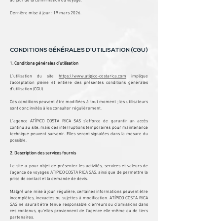
au jour de la confirmation du voyage.
Dernière mise à jour : 19 mars 2026.
CONDITIONS GÉNÉRALES D'UTILISATION (CGU)
1. Conditions générales d’utilisation
L’utilisation du site
https://www.atipico-costarica.com
implique
l’acceptation pleine et entière des présentes conditions générales
d’utilisation (CGU).
Ces conditions peuvent être modifiées à tout moment ; les utilisateurs
sont donc invités à les consulter régulièrement.
L’agence ATÍPICO COSTA RICA SAS s’efforce de garantir un accès
continu au site, mais des interruptions temporaires pour maintenance
technique peuvent survenir. Elles seront signalées dans la mesure du
possible.
2. Description des services fournis
Le site a pour objet de présenter les activités, services et valeurs de
l’agence de voyages ATÍPICO COSTA RICA SAS, ainsi que de permettre la
prise de contact et la demande de devis.
Malgré une mise à jour régulière, certaines informations peuvent être
incomplètes, inexactes ou sujettes à modification. ATÍPICO COSTA RICA
SAS ne saurait être tenue responsable d’erreurs ou d’omissions dans
ces contenus, qu’elles proviennent de l’agence elle-même ou de tiers
partenaires.