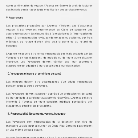
Après confirmation du voyage, l’Agence se réserve le droit de facturer
des frais de dossier pour toute modification des services convenus.
9. Assurances
Les prestations proposées par l’Agence n'incluent pas d’assurance
voyage. Il est vivement recommandé au Client de souscrire une
assurance couvrant les risques liés à l’annulation ou à l’interruption de
séjour, à la responsabilité civile, aux dommages ou accidents, aux frais
médicaux, au ratage d’avion ainsi qu’à la perte ou au retard de
bagages.
L’Agence ne pourra être tenue responsable des frais engagés par les
Voyageurs en cas d’accident, de maladie ou de toute autre situation
imprévue. Les Voyageurs doivent vérifier que leur couverture
d’assurance est adaptée à leurs besoins et à leur destination.
10. Voyageurs mineurs et conditions de santé
Les mineurs doivent être accompagnés d’un adulte responsable
pendant toute la durée du voyage.
Les Voyageurs doivent s’assurer auprès d’un professionnel de santé
de leur aptitude à participer aux activités réservées.
L’Agence doit être
informée à l’avance de toute condition médicale particulière afin
d’adapter, si possible, les prestations. ​
11. Responsabilité (documents, vaccins, bagages)
Les Voyageurs sont responsables de la détention d’un titre de
transport valable pour séjourner au Costa Rica. Certains pays exigent
un visa même en cas d’escale.
Ils sont également responsables d’être à jour des vaccins obligatoires