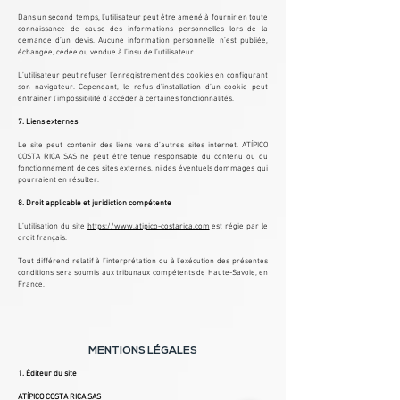
Dans un second temps, l’utilisateur peut être amené à fournir en toute
connaissance de cause des informations personnelles lors de la
demande d’un devis. Aucune information personnelle n’est publiée,
échangée, cédée ou vendue à l’insu de l’utilisateur.
L’utilisateur peut refuser l’enregistrement des cookies en configurant
son navigateur. Cependant, le refus d’installation d’un cookie peut
entraîner l’impossibilité d’accéder à certaines fonctionnalités.
7. Liens externes
Le site peut contenir des liens vers d’autres sites internet. ATÍPICO
COSTA RICA SAS ne peut être tenue responsable du contenu ou du
fonctionnement de ces sites externes, ni des éventuels dommages qui
pourraient en résulter.
8. Droit applicable et juridiction compétente
L’utilisation du site
https://www.atipico-costarica.com
est régie par le
droit français.
Tout différend relatif à l’interprétation ou à l’exécution des présentes
conditions sera soumis aux tribunaux compétents de Haute-Savoie, en
France.
MENTIONS LÉGALES
1. Éditeur du site
ATÍPICO COSTA RICA SAS