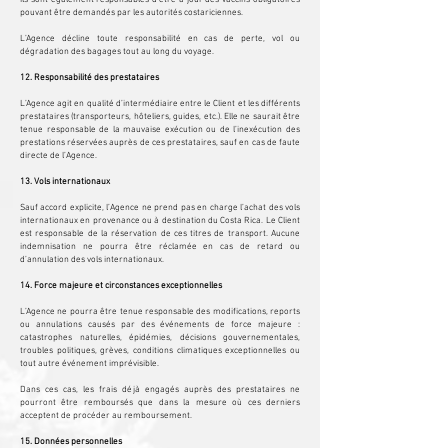
pouvant être demandés par les autorités costariciennes.
L’Agence décline toute responsabilité en cas de perte, vol ou
dégradation des bagages tout au long du voyage.
12. Responsabilité des prestataires
L’Agence agit en qualité d’intermédiaire entre le Client et les différents
prestataires (transporteurs, hôteliers, guides, etc.). Elle ne saurait être
tenue responsable de la mauvaise exécution ou de l’inexécution des
prestations réservées auprès de ces prestataires, sauf en cas de faute
directe de l’Agence.
13. Vols internationaux
Sauf accord explicite, l’Agence ne prend pas en charge l’achat des vols
internationaux en provenance ou à destination du Costa Rica. Le Client
est responsable de la réservation de ces titres de transport. Aucune
indemnisation ne pourra être réclamée en cas de retard ou
d’annulation des vols internationaux.
14. Force majeure et circonstances exceptionnelles
L’Agence ne pourra être tenue responsable des modifications, reports
ou annulations causés par des événements de force majeure :
catastrophes naturelles, épidémies, décisions gouvernementales,
troubles politiques, grèves, conditions climatiques exceptionnelles ou
tout autre événement imprévisible.
Dans ces cas, les frais déjà engagés auprès des prestataires ne
pourront être remboursés que dans la mesure où ces derniers
acceptent de procéder au remboursement.
15. Données personnelles