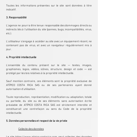
Toutes les informations présentes sur le site sont données à titre
indicatif.
3. Responsabilité
L’agence ne pourra être tenue responsable des dommages directs ou
indirects liés à l’utilisation du site (pannes, bugs, incompatibilités, virus,
etc.).
L’utilisateur s’engage à accéder au site avec un équipement récent, ne
contenant pas de virus, et avec un navigateur régulièrement mis à
jour.
4. Propriété intellectuelle
L’ensemble du contenu présent sur le site — textes, images,
graphismes, logos, vidéos, icônes, structure, design et code — est
protégé par les lois relatives à la propriété intellectuelle.
Sauf mention contraire, ces éléments sont la propriété exclusive de
ATÍPICO COSTA RICA SAS ou de ses partenaires ayant donné
autorisation d’utilisation.
Toute reproduction, représentation, modification ou adaptation, totale
ou partielle, du site ou de ses éléments sans autorisation écrite
préalable de ATÍPICO COSTA RICA SAS est strictement interdite et
constituerait une contrefaçon au sens du Code de la propriété
intellectuelle.
5. Données personnelles et respect de la vie privée
Collecte des données
Le site
https://www.atipico-costarica.com
peut collecter des données