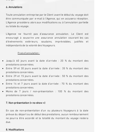
6. Annulations
Toute annulation entreprise par le Client avant le début du voyage doit
être communiquée par e-mail à l’Agence, qui en accusera réception.
L’Agence procédera alors aux modifications ou à l’annulation partielle
ou totale du voyage.
L’Agence ne fournit pas d’assurance annulation. Le Client est
encouragé à souscrire une assurance annulation couvrant les cas
d’événements extérieurs, soudains, imprévisibles, justifiés et
indépendants de la volonté des Voyageurs.
Frais d’annulation :
Jusqu’à 60 jours avant la date d’arrivée : 20 % du montant des
prestations concernées.
Entre 59 et 30 jours avant la date d’arrivée : 35 % du montant des
prestations concernées.
Entre 29 et 15 jours avant la date d’arrivée : 50 % du montant des
prestations concernées.
Entre 14 et 7 jours avant la date d’arrivée : 70 % du montant des
prestations concernées.
Moins de 7 jours / non-présentation : 100 % du montant des
prestations concernées.
7. Non-présentation (« no-show »)
En cas de non-présentation d’un ou plusieurs Voyageurs à la date
prévue du départ ou de début des prestations, aucun remboursement
ne pourra être accordé et la totalité du montant du voyage restera
due.
8. Modifications