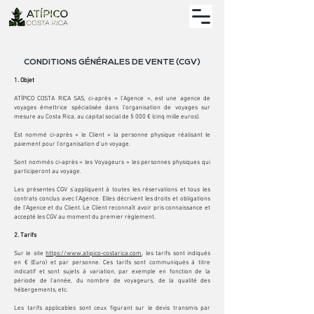
CONDITIONS GÉNÉRALES DE VENTE (CGV)
1. Objet
ATÍPICO COSTA RICA SAS, ci-après « l’Agence », est une agence de
voyages émettrice spécialisée dans l’organisation de voyages sur
mesure au Costa Rica, au capital social de 5 000 € (cinq mille euros).
Est nommé ci-après « le Client » la personne physique réalisant le
paiement pour l'organisation d'un voyage.
Sont nommés ci-après « les Voyageurs » les personnes physiques qui
participeront au voyage.
Les présentes CGV s’appliquent à toutes les réservations et tous les
contrats conclus avec l’Agence. Elles décrivent les droits et obligations
de l’Agence et du Client. Le Client reconnaît avoir pris connaissance et
accepté les CGV au moment du premier règlement.​
2. Tarifs
Sur le site
https://www.atipico-costarica.com
, les tarifs sont indiqués
en € (Euro) et par personne. Ces tarifs sont communiqués à titre
indicatif et sont sujets à variation, par exemple en fonction de la
période de l'année, du nombre de voyageurs, de la qualité des
hébergements, etc.
Les tarifs applicables sont ceux figurant sur le devis transmis par