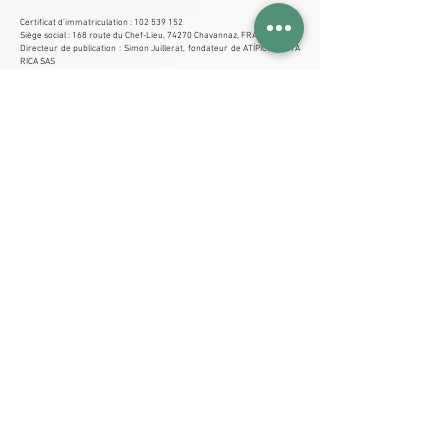
Certificat d'immatriculation :
102 539 152
Siège social :
168 route du Chef-Lieu, 74270 Chavannaz, FRANCE
Directeur de publication :
Simon Juillerat, fondateur de ATÍPICO COSTA
RICA SAS
Téléphone :
+33789955667
Email :
info@atipico-costarica.com
2. Hébergeur
WIX ONLINE PLATFORMS LIMITED
1 Grant's Row,
Dublin 2 D02HX96,
Irlande
Téléphone : Veuillez
nous contacter
3. Données personnelles
Les informations recueillies via ce site (formulaire de contact, devis,
newsletter, etc.) sont traitées par ATÍPICO COSTA RICA SAS
conformément au RGPD. Vous disposez d’un droit d’accès, de
rectification et de suppression en écrivant à info@atipico-
costarica.com.
Pour plus de détails, consultez nos CGU.
4. Cookies
Ce site utilise des cookies afin d’améliorer la navigation et d’analyser la
fréquentation. Vous pouvez gérer vos préférences à tout moment via
le bandeau prévu à cet effet.
Pour plus de détails, consultez nos CGU.
5. Crédits
Conception et textes : Simon Juillerat