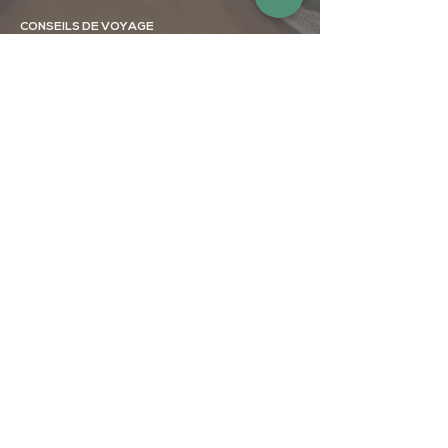
CONSEILS DE VOYAGE
Quand partir au Costa Rica ?
Rester connecté au Costa Rica
Location de voiture au Costa Rica
Observation de baleines à bosse
Randonnées au Costa Rica
Communautés indigènes
VISITES SUGGÉRÉES
La baie de Drake, péninsule d'Osa
Sierpe, péninsule d'Osa
Le Parc National Corcovado
Monteverde
Le volcan Arenal
Le Parc National Chirripó
Le Parc National Barra Honda