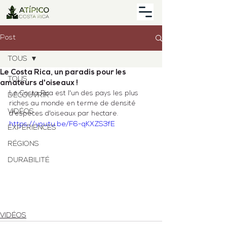
Post
TOUS
Le Costa Rica, un paradis pour les
TOUS
amateurs d'oiseaux !
Le Costa Rica est l'un des pays les plus 
DÉCOUVRIR
riches au monde en terme de densité 
VIDÉOS
d'espèces d'oiseaux par hectare.
https://youtu.be/F6-qKXZS3fE
EXPÉRIENCES
RÉGIONS
DURABILITÉ
VIDÉOS