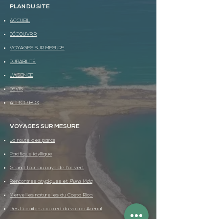
PLAN DU SITE
ACCUEIL
DÉCOUVRIR
VOYAGES SUR MESURE
DURABILITÉ
L'AGENCE
DEVIS
ATÍPICO BOX
VOYAGES SUR MESURE
La route des parcs
Pacifique idyllique
Grand Tour au pays de l'or vert
Rencontres atypiques et
Pura Vida
Merveilles naturelles du Costa Rica
Des Caraïbes au pied du volcan Arenal