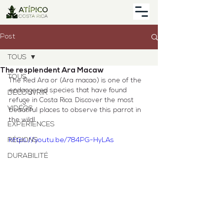
Post
TOUS
The resplendent Ara Macaw
TOUS
The Red Ara or (Ara macao) is one of the 
endangered species that have found 
DÉCOUVRIR
refuge in Costa Rica. Discover the most 
VIDÉOS
beautiful places to observe this parrot in 
the wild!
EXPÉRIENCES
RÉGIONS
https://youtu.be/784PG-HyLAs
DURABILITÉ