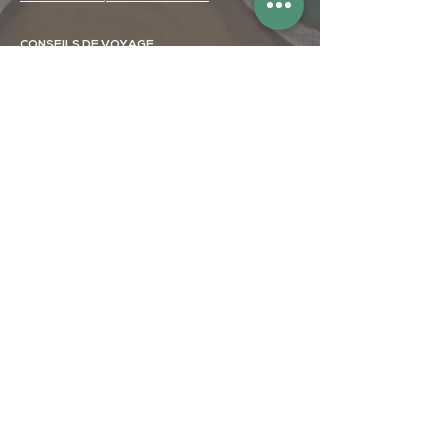
CONSEILS DE VOYAGE
Quand partir au Costa Rica ?
Rester connecté au Costa Rica
Location de voiture au Costa Rica
Observation de baleines à bosse
Randonnées au Costa Rica
Communautés indigènes
VISITES SUGGÉRÉES
La baie de Drake, péninsule d'Osa
Sierpe, péninsule d'Osa
Le Parc National Corcovado
Monteverde
Le volcan Arenal
Le Parc National Chirripó