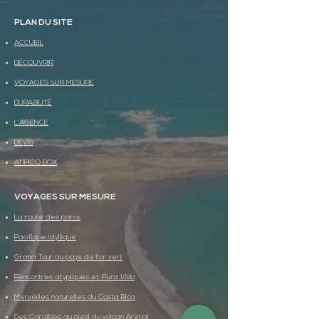
PLAN DU SITE
ACCUEIL
DÉCOUVRIR
VOYAGES SUR MESURE
DURABILITÉ
L'AGENCE
DEVIS
ATÍPICO BOX
VOYAGES SUR MESURE
La route des parcs
Pacifique idyllique
Grand Tour au pays de l'or vert
Rencontres atypiques et
Pura Vida
Merveilles naturelles du Costa Rica
Des Caraïbes au pied du volcan Arenal